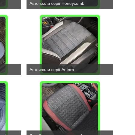
Авточохли серії Honeycomb
Авточохли серії Antara