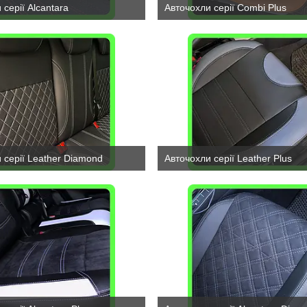
 серії Alcantara
Авточохли серії Combi Plus
 серії Leather Diamond
Авточохли серії Leather Plus