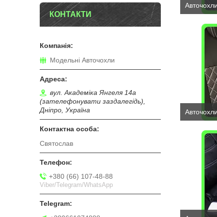
Авточохли
КОНТАКТИ
Модельні Авточохли
вул. Академіка Янгеля 14а
(зателефонувати заздалегідь),
Дніпро, Україна
Авточохли
Святослав
+380 (66) 107-48-88
Viber/Telegram/WhatsApp