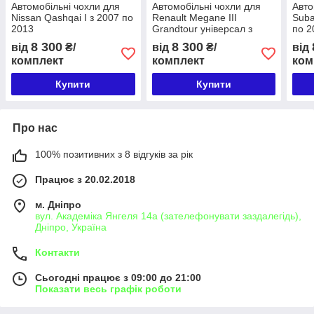
Автомобільні чохли для
Автомобільні чохли для
Авто
Nissan Qashqai I з 2007 по
Renault Megane III
Suba
2013
Grandtour універсал з
по 2
2008 по 2016
8 300
8 300
від
₴/
від
₴/
від
комплект
комплект
ком
Купити
Купити
Про нас
100% позитивних з 8 відгуків за рік
Працює з 20.02.2018
м. Дніпро
вул. Академіка Янгеля 14а (зателефонувати заздалегідь),
Дніпро, Україна
Контакти
Сьогодні працює з 09:00 до 21:00
Показати весь графік роботи