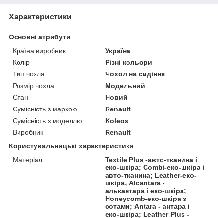
Характеристики
Основні атрибути
Країна виробник
Україна
Колір
Різні кольори
Тип чохла
Чохол на сидіння
Розмір чохла
Модельний
Стан
Новий
Сумісність з маркою
Renault
Сумісність з моделлю
Koleos
Виробник
Renault
Користувальницькі характеристики
Матеріал
Textile Plus -авто-тканина і
еко-шкіра; Combi-еко-шкіра і
авто-тканина; Leather-еко-
шкіра; Alcantara -
алькантара і еко-шкіра;
Honeycomb-еко-шкіра з
сотами; Antara - антара і
еко-шкіра; Leather Plus -