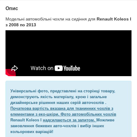
Опис
Модельні автомобільні чохли на сидіння для
Renault Koleos I
з 2008 по 2013
Універсальні фото, представлені на сторінці товару,
демонструють якість матеріалу, крою і загальне
дизайнерське рішення наших серій авточохлів .
Початкова вартість вказана для тканинних чохлів з
елементами з еко-шкіри. Фото автомобільних чохлів
Renault Koleos I
надсилаються за запитом.
Можливе
замовлення бежевих авто-чохлів і вибір інших
кольорових варіацій!