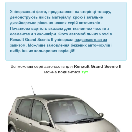
Універсальні фото, представлені на сторінці товару,
демонструють якість матеріалу, крою і загальне
дизайнерське рішення наших серій авточохлів .
Початкова вартість вказана для тканинних чохлів з
елементами з еко-шкіри. Фото автомобільних чохлів
Renault Grand Scenic II універсал
надсилаються за
запитом.
Можливе замовлення бежевих авто-чохлів і
вибір інших кольорових варіацій!
Всі можливі серії авточохлів для
Renault Grand Scenic II
можна подивитися
тут