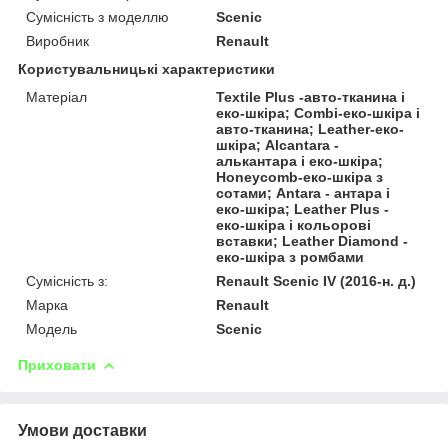
Сумісність з моделлю
Scenic
Виробник
Renault
Користувальницькі характеристики
Матеріал
Textile Plus -авто-тканина і
еко-шкіра; Combi-еко-шкіра і
авто-тканина; Leather-еко-
шкіра; Alcantara -
алькантара і еко-шкіра;
Honeycomb-еко-шкіра з
сотами; Antara - антара і
еко-шкіра; Leather Plus -
еко-шкіра і кольорові
вставки; Leather Diamond -
еко-шкіра з ромбами
Сумісність з:
Renault Scenic IV (2016-н. д.)
Марка
Renault
Модель
Scenic
Приховати
Умови доставки