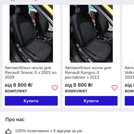
Автомобільні чохли для
Автомобільні чохли для
Авто
Renault Scenic II з 2003 по
Renault Kangoo II
Volk
2009
рестайлінг з 2013
2003
8 800
8 800
від
₴/
від
₴/
від
комплект
комплект
ком
Купити
Купити
Про нас
100% позитивних з 8 відгуків за рік