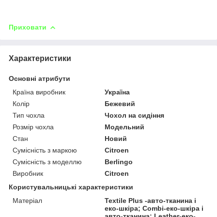
Приховати
Характеристики
Основні атрибути
Країна виробник
Україна
Колір
Бежевий
Тип чохла
Чохол на сидіння
Розмір чохла
Модельний
Стан
Новий
Сумісність з маркою
Citroen
Сумісність з моделлю
Berlingo
Виробник
Citroen
Користувальницькі характеристики
Матеріал
Textile Plus -авто-тканина і
еко-шкіра; Combi-еко-шкіра і
авто-тканина; Leather-еко-