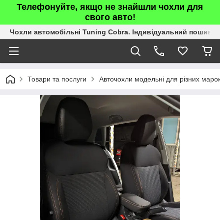
Телефонуйте, якщо не знайшли чохли для
свого авто!
Чохли автомобільні Tuning Cobra. Індивідуальний пошив.
Товари та послуги
Авточохли модельні для різних марок