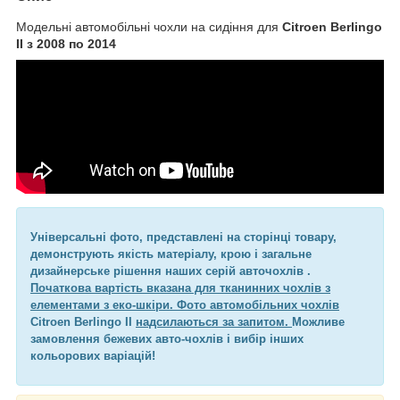
Модельні автомобільні чохли на сидіння для
Citroen Berlingo
II з 2008 по 2014
Універсальні фото, представлені на сторінці товару,
демонструють якість матеріалу, крою і загальне
дизайнерське рішення наших серій авточохлів .
Початкова вартість вказана для тканинних чохлів з
елементами з еко-шкіри. Фото автомобільних чохлів
Citroen Berlingo II
надсилаються за запитом.
Можливе
замовлення бежевих авто-чохлів і вибір інших
кольорових варіацій!