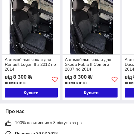
Автомобільні чохли для
Автомобільні чохли для
Авто
Renault Logan II з 2012 по
Skoda Fabia II Combi з
Daci
2014
2007 по 2014
201
8 300
8 300
від
₴/
від
₴/
від
комплект
комплект
ком
Купити
Купити
Про нас
100% позитивних з 8 відгуків за рік
Працює з 20.02.2018