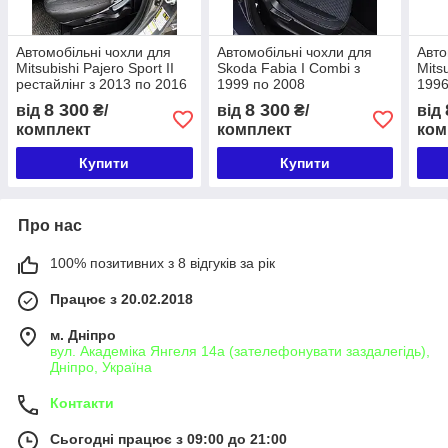
Автомобільні чохли для
Автомобільні чохли для
Авто
Mitsubishi Pajero Sport II
Skoda Fabia I Combi з
Mitsu
рестайлінг з 2013 по 2016
1999 по 2008
1996
8 300
8 300
від
₴/
від
₴/
від
комплект
комплект
ком
Купити
Купити
Про нас
100% позитивних з 8 відгуків за рік
Працює з 20.02.2018
м. Дніпро
вул. Академіка Янгеля 14а (зателефонувати заздалегідь),
Дніпро, Україна
Контакти
Сьогодні працює з 09:00 до 21:00