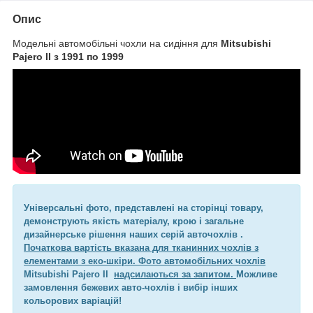
Опис
Модельні автомобільні чохли на сидіння для
Mitsubishi
Pajero II з 1991 по 1999
Універсальні фото, представлені на сторінці товару,
демонструють якість матеріалу, крою і загальне
дизайнерське рішення наших серій авточохлів .
Початкова вартість вказана для тканинних чохлів з
елементами з еко-шкіри. Фото автомобільних чохлів
Mitsubishi Pajero II
надсилаються за запитом.
Можливе
замовлення бежевих авто-чохлів і вибір інших
кольорових варіацій!