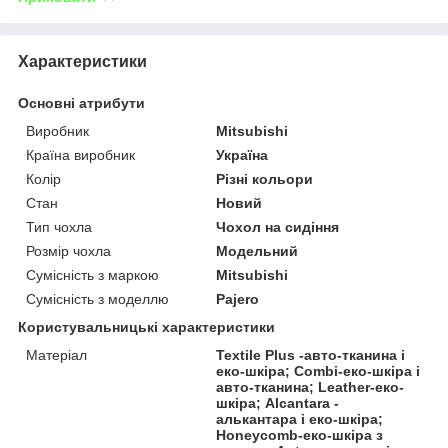
Характеристики
Основні атрибути
Виробник
Mitsubishi
Країна виробник
Україна
Колір
Різні кольори
Стан
Новий
Тип чохла
Чохол на сидіння
Розмір чохла
Модельний
Сумісність з маркою
Mitsubishi
Сумісність з моделлю
Pajero
Користувальницькі характеристики
Матеріал
Textile Plus -авто-тканина і
еко-шкіра; Combi-еко-шкіра і
авто-тканина; Leather-еко-
шкіра; Alcantara -
алькантара і еко-шкіра;
Honeycomb-еко-шкіра з