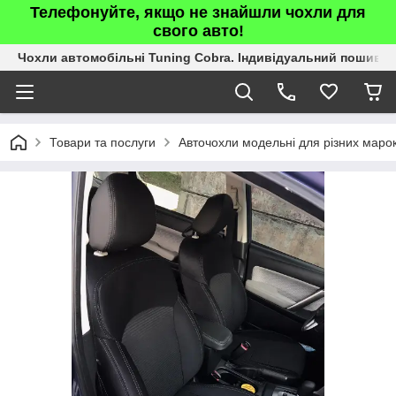
Телефонуйте, якщо не знайшли чохли для
свого авто!
Чохли автомобільні Tuning Cobra. Індивідуальний пошив.
Товари та послуги
Авточохли модельні для різних марок