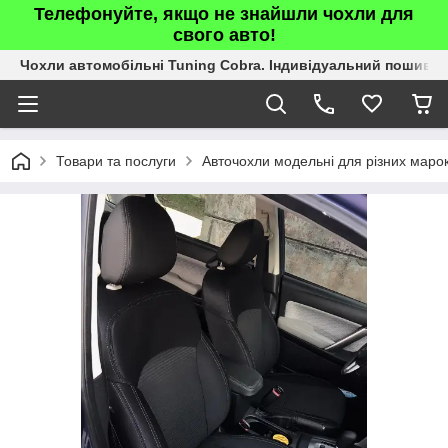
Телефонуйте, якщо не знайшли чохли для
свого авто!
Чохли автомобільні Tuning Cobra. Індивідуальний пошив.
Товари та послуги
Авточохли модельні для різних марок