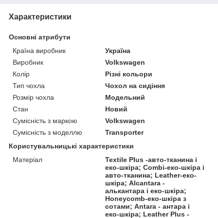
Характеристики
Основні атрибути
Країна виробник
Україна
Виробник
Volkswagen
Колір
Різні кольори
Тип чохла
Чохол на сидіння
Розмір чохла
Модельний
Стан
Новий
Сумісність з маркою
Volkswagen
Сумісність з моделлю
Transporter
Користувальницькі характеристики
Матеріал
Textile Plus -авто-тканина і
еко-шкіра; Combi-еко-шкіра і
авто-тканина; Leather-еко-
шкіра; Alcantara -
алькантара і еко-шкіра;
Honeycomb-еко-шкіра з
сотами; Antara - антара і
еко-шкіра; Leather Plus -