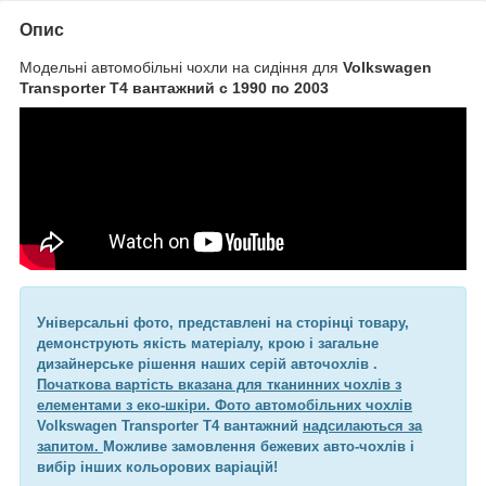
Опис
Модельні автомобільні чохли на сидіння для
Volkswagen
Transporter T4 вантажний с 1990 по 2003
Універсальні фото, представлені на сторінці товару,
демонструють якість матеріалу, крою і загальне
дизайнерське рішення наших серій авточохлів .
Початкова вартість вказана для тканинних чохлів з
елементами з еко-шкіри. Фото автомобільних чохлів
Volkswagen Transporter T4 вантажний
надсилаються за
запитом.
Можливе замовлення бежевих авто-чохлів і
вибір інших кольорових варіацій!