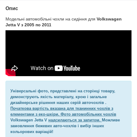
Опис
Модельні автомобільні чохли на сидіння для
Volkswagen
Jetta V з 2005 по 2011
Універсальні фото, представлені на сторінці товару,
демонструють якість матеріалу, крою і загальне
дизайнерське рішення наших серій авточохлів .
Початкова вартість вказана для тканинних чохлів з
елементами з еко-шкіри. Фото автомобільних чохлів
Volkswagen Jetta V
надсилаються за запитом.
Можливе
замовлення бежевих авто-чохлів і вибір інших
кольорових варіацій!