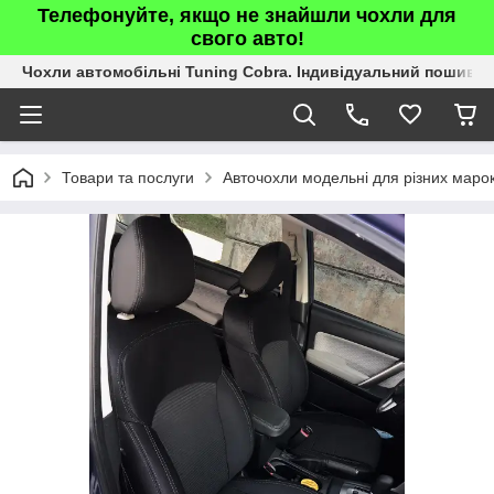
Телефонуйте, якщо не знайшли чохли для
свого авто!
Чохли автомобільні Tuning Cobra. Індивідуальний пошив.
Товари та послуги
Авточохли модельні для різних марок