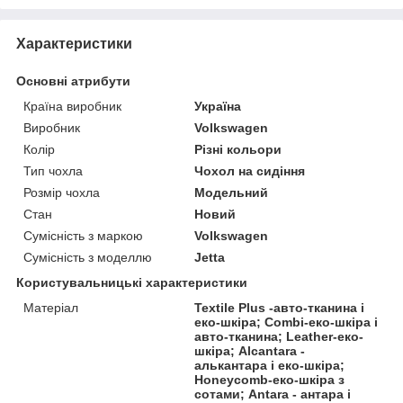
Характеристики
Основні атрибути
Країна виробник
Україна
Виробник
Volkswagen
Колір
Різні кольори
Тип чохла
Чохол на сидіння
Розмір чохла
Модельний
Стан
Новий
Сумісність з маркою
Volkswagen
Сумісність з моделлю
Jetta
Користувальницькі характеристики
Матеріал
Textile Plus -авто-тканина і
еко-шкіра; Combi-еко-шкіра і
авто-тканина; Leather-еко-
шкіра; Alcantara -
алькантара і еко-шкіра;
Honeycomb-еко-шкіра з
сотами; Antara - антара і