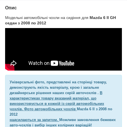
Опис
Модельні автомобільні чохли на сидіння для
Mazda 6 II GH
седан з 2008 по 2012
Універсальні фото, представлені на сторінці товару,
демонструють якість матеріалу, крою і загальне
дизайнерське рішення наших серій авточохлів .
В
характеристиках товару вказаний матеріал, що
використовується в кожній із серій автомобільних
чохлів. Фото автомобільних чохлів
Mazda 6 II з 2008 по
2012
надсилаються за запитом.
Можливе замовлення бежевих
авто-чохлів і вибір інших колірних варіацій!