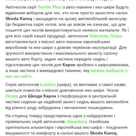
Авточохли серії
Textile Plus
з авто-тканини і еко-шкіри будуть
відмінним вибором для тих, хто хоче просто захистити салон
Skoda Karoq
і заощадити на цьому автомобільний аксесуар.
Це бюджетна серія чхлов, але це зовсім не означає, що для
пошиття цих чохлів використовуються неякісні матеріали. Як і
для всіх серій нашої продукції, авточохли
Текстиль Плюс
виготовляються з якісної авто-тканини європейських
виробників та еко-шкіри з довгим терміном експлуатації. Для
зручності використання і максимального захисту салону
вашого авто борту, задня частина передніх сидінь і
підголовники цих чохлів для
Карок
зроблені з шкірозамінника,
а інша частина з жаккардової тканини, яку
можна вибрати у
нас на сайті.
Серія авточохлів
Leather
(шкіра), як випливає з самої назви,
шиється повністю з якісної довговічною еко-шкіри. Чохли
Лезер
для
Шкода Карок
з перфорацією в центральній
частині сидіння-це надійний захист сидінь вашого автомобіля
від різного роду забруднень і механічних пошкоджень.
На сторінці товару представлена одна з найдорожчих і
преміальних серій авточохлів-
Alcantara
. Італійська
оригінальна алькантара і європейська еко-шкіра - поєднання
вишуканості та комфорту в салоні вашого
Skoda Karoq.