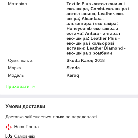
Матеріал
Textile Plus -авто-тканина і
еко-шкіра; Combi-еко-шкіра і
авто-тканина; Leather-еко-
шкіра; Alcantara -
алькантара і еко-шкіра;
Honeycomb-еко-шкіра з
сотами; Antara - антара і
еко-шкіра; Leather Plus -
еко-шкіра і кольорові
вставки; Leather Diamond -
еко-шкіра з ромбами
Сумісність з:
Skoda Karoq 2018-
Марка
Skoda
Модель
Karoq
Приховати
Умови доставки
Доставка здійснюється тільки по передоплаті.
Нова Пошта
Самовивіз