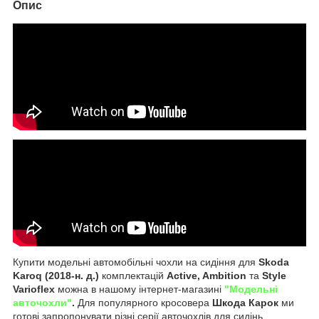
Опис
Купити модельні автомобільні чохли на сидіння для
Skoda
Karoq (2018-н. д.)
комплектацій
Active, Ambition
та
Style
Varioflex
можна в нашому інтернет-магазині
"Модельні
авточохли"
.
Для популярного кросовера
Шкода Карок
ми
готові запропонувати різні серії авточохлів для сидінь.