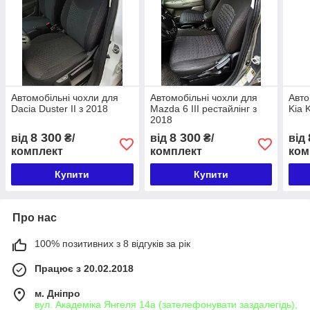
Автомобільні чохли для
Автомобільні чохли для
Авто
Dacia Duster II з 2018
Mazda 6 III рестайлінг з
Kia 
2018
8 300
8 300
від
₴/
від
₴/
від
комплект
комплект
ком
Купити
Купити
Про нас
100% позитивних з 8 відгуків за рік
Працює з 20.02.2018
м. Дніпро
вул. Академіка Янгеля 14а (зателефонувати заздалегідь),