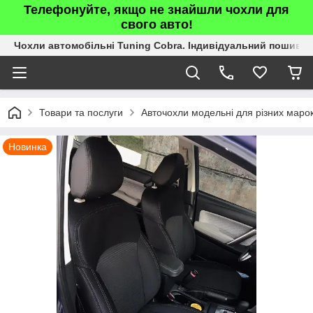
Телефонуйте, якщо не знайшли чохли для
свого авто!
Чохли автомобільні Tuning Cobra. Індивідуальний пошив.
Товари та послуги
Авточохли модельні для різних марок
Новинка