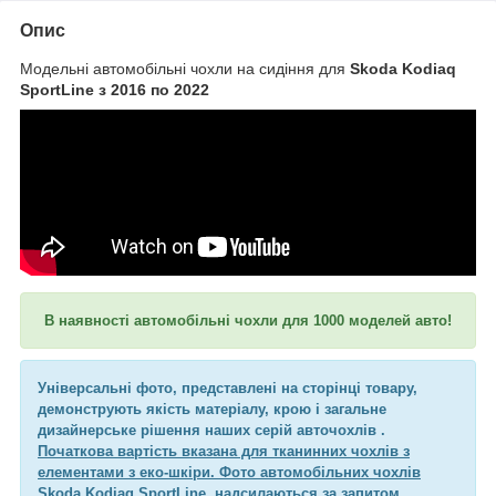
Опис
Модельні автомобільні чохли на сидіння для
Skoda Kodiaq
SportLine з 2016 по 2022
В наявності автомобільні чохли для 1000 моделей авто!
Універсальні фото, представлені на сторінці товару,
демонструють якість матеріалу, крою і загальне
дизайнерське рішення наших серій авточохлів .
Початкова вартість вказана для тканинних чохлів з
елементами з еко-шкіри. Фото автомобільних чохлів
Skoda Kodiaq SportLine
надсилаються за запитом.