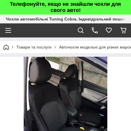
Телефонуйте, якщо не знайшли чохли для
свого авто!
Чохли автомобільні Tuning Cobra. Індивідуальний пошив.
Товари та послуги
Авточохли модельні для різних марок