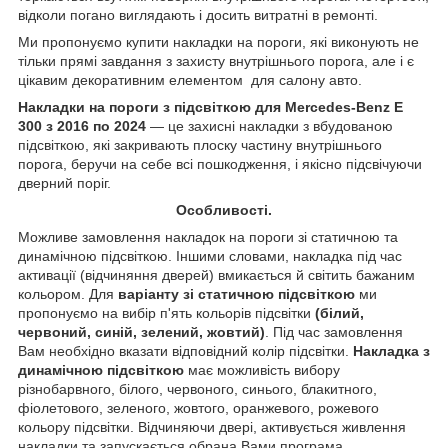
відколи погано виглядають і досить витратні в ремонті.
Ми пропонуємо купити накладки на пороги, які виконують не
тільки прямі завдання з захисту внутрішнього порога, але і є
цікавим декоративним елементом для салону авто.
Накладки на пороги з підсвіткою для Mercedes-Benz E
300 з 2016 по 2024
— це захисні накладки з вбудованою
підсвіткою, які закривають плоску частину внутрішнього
порога, беручи на себе всі пошкодження, і якісно підсвічуючи
дверний поріг.
Особливості.
Можливе замовлення накладок на пороги зі статичною та
динамічною підсвіткою. Іншими словами, накладка під час
активації (відчиняння дверей) вмикається й світить бажаним
кольором. Для
варіанту зі статичною підсвіткою
ми
пропонуємо на вибір п'ять кольорів підсвітки
(білий,
червоний, синій, зелений, жовтий)
. Під час замовлення
Вам необхідно вказати відповідний колір підсвітки.
Накладка з
динамічною підсвіткою
має можливість вибору
різнобарвного, білого, червоного, синього, блакитного,
фіолетового, зеленого, жовтого, оранжевого, рожевого
кольору підсвітки. Відчиняючи двері, активується живлення
накладки та запускається обрана Вами програма