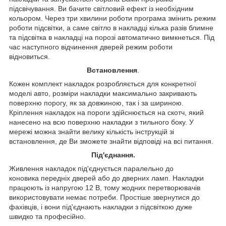
підсвічування. Ви бачите світловий ефект із необхідним
кольором. Через три хвилини роботи програма змінить режим
роботи підсвітки, а саме світло в накладці кілька разів блимне
та підсвітка в накладці на порозі автоматично вимкнеться. Під
час наступного відчинення дверей режим роботи
відновиться.
Встановлення
.
Кожен комплект накладок розробляється для конкретної
моделі авто, розміри накладки максимально закривають
поверхню порогу, як за довжиною, так і за шириною.
Кріплення накладок на пороги здійснюється на скотч, який
нанесено на всю поверхню накладки з тильного боку. У
мережі можна знайти велику кількість інструкцій зі
встановлення, де Ви зможете знайти відповіді на всі питання.
Під'єднання.
Живлення накладок під'єднується паралельно до
коновика передніх дверей або до дверних ламп. Накладки
працюють із напругою 12 В, тому жодних перетворювачів
використовувати немає потреби. Простіше звернутися до
фахівців, і вони під'єднають накладки з підсвіткою дуже
швидко та професійно.