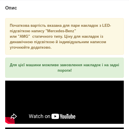
Опис
Початкова вартість вказана для пари накладок з LED-
підсвіткою напису "Mercedes-Benz"
или "AMG" статичного типу. Ціну для накладок із
динамічною підсвіткою й індивідуальним написом
уточнюйте додатково.
Для цієї машини можливе замовлення накладок і на задні
пороги!