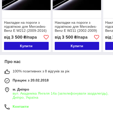
Накладки на пороги з
Накладки на пороги з
Накл
підсвіткою для Mercedes-
підсвіткою для Mercedes-
підс
Benz E W212 (2009-2016)
Benz E W211 (2002-2009)
Benz
3 500
3 500
від
₴/пара
від
₴/пара
від
Купити
Купити
Про нас
100% позитивних з 8 відгуків за рік
Працює з 20.02.2018
м. Дніпро
вул. Академіка Янгеля 14а (зателефонувати заздалегідь),
Дніпро, Україна
Контакти