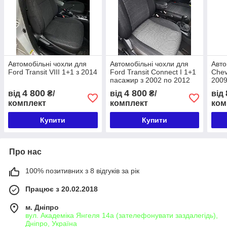
Автомобільні чохли для
Автомобільні чохли для
Авто
Ford Transit VIII 1+1 з 2014
Ford Transit Connect I 1+1
Chev
пасажир з 2002 по 2012
200
4 800
4 800
від
₴/
від
₴/
від
комплект
комплект
ком
Купити
Купити
Про нас
100% позитивних з 8 відгуків за рік
Працює з 20.02.2018
м. Дніпро
вул. Академіка Янгеля 14а (зателефонувати заздалегідь),
Дніпро, Україна