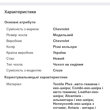
Характеристики
Основні атрибути
Сумісність з маркою
Chevrolet
Розмір чохла
Модельний
Виробник
Chevrolet
Колір
Різні кольори
Країна виробник
Україна
Стан
Новий
Тип чохла
Чохол на сидіння
Сумісність з моделлю
Cruze
Користувальницькі характеристики
Матеріал
Textile Plus -авто-тканина і
еко-шкіра; Combi-еко-шкіра і
авто-тканина; Leather-еко-
шкіра; Alcantara -
алькантара і еко-шкіра;
Honeycomb-еко-шкіра з
сотами; Antara - антара і