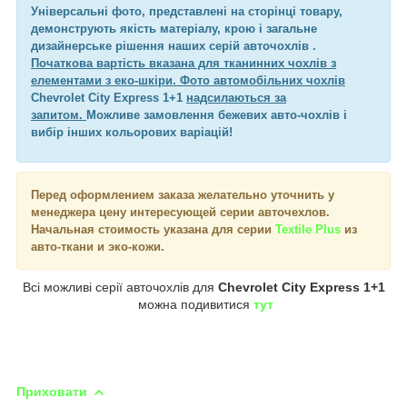
Універсальні фото, представлені на сторінці товару,
демонструють якість матеріалу, крою і загальне
дизайнерське рішення наших серій авточохлів .
Початкова вартість вказана для тканинних чохлів з
елементами з еко-шкіри. Фото автомобільних чохлів
Chevrolet City Express 1+1
надсилаються за
запитом.
Можливе замовлення бежевих авто-чохлів і
вибір інших кольорових варіацій!
Перед оформлением заказа желательно уточнить у
менеджера цену интересующей серии авточехлов.
Начальная стоимость указана для серии
Textile Plus
из
авто-ткани и эко-кожи.
Всі можливі серії авточохлів для
Chevrolet City Express 1+1
можна подивитися
тут
Приховати