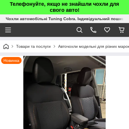
Телефонуйте, якщо не знайшли чохли для
свого авто!
Чохли автомобільні Tuning Cobra. Індивідуальний пошив.
Товари та послуги
Авточохли модельні для різних марок
Новинка