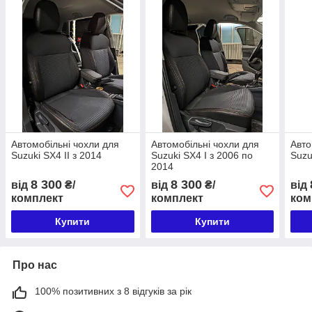
Автомобільні чохли для
Автомобільні чохли для
Авто
Suzuki SX4 II з 2014
Suzuki SX4 I з 2006 по
Suzu
2014
8 300
8 300
від
₴/
від
₴/
від
комплект
комплект
ком
Купити
Купити
Про нас
100% позитивних з 8 відгуків за рік