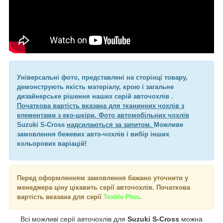
Універсальні фото, представлені на сторінці товару,
демонструють якість матеріалу, крою і загальне
дизайнерське рішення наших серій авточохлів .
Початкова вартість вказана для тканинних чохлів з
елементами з еко-шкіри. Фото автомобільних чохлів
Suzuki S-Cross
надсилаються за запитом.
Можливе
замовлення бежевих авто-чохлів і вибір інших
кольорових варіацій!
Перед оформленням замовлення бажано уточнити у
менеджера ціну цікавить серії авточохлів. Початкова
вартість вказана для серії
Textile Plus
.
Всі можливі серії авточохлів для
Suzuki S-Cross
можна