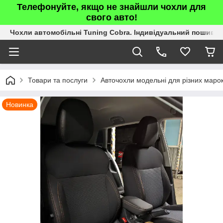
Телефонуйте, якщо не знайшли чохли для
свого авто!
Чохли автомобільні Tuning Cobra. Індивідуальний пошив.
Товари та послуги
Авточохли модельні для різних марок
Новинка