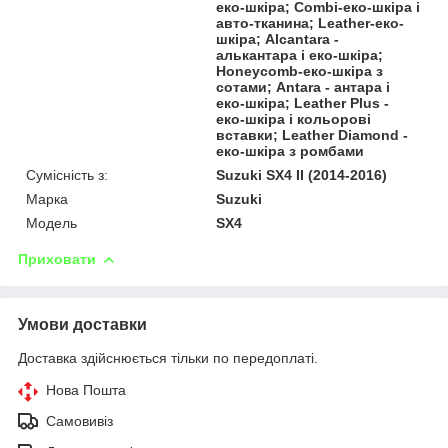
еко-шкіра; Combi-еко-шкіра і
авто-тканина; Leather-еко-
шкіра; Alcantara -
алькантара і еко-шкіра;
Honeycomb-еко-шкіра з
сотами; Antara - антара і
еко-шкіра; Leather Plus -
еко-шкіра і кольорові
вставки; Leather Diamond -
еко-шкіра з ромбами
Сумісність з:
Suzuki SX4 II (2014-2016)
Марка
Suzuki
Модель
SX4
Приховати
Умови доставки
Доставка здійснюється тільки по передоплаті.
Нова Пошта
Самовивіз