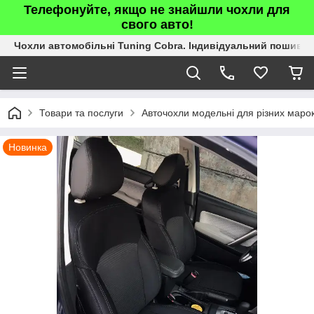
Телефонуйте, якщо не знайшли чохли для
свого авто!
Чохли автомобільні Tuning Cobra. Індивідуальний пошив.
Товари та послуги
Авточохли модельні для різних марок
Новинка