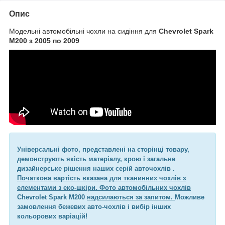
Опис
Модельні автомобільні чохли на сидіння для
Chevrolet Spark
M200 з 2005 по 2009
Універсальні фото, представлені на сторінці товару,
демонструють якість матеріалу, крою і загальне
дизайнерське рішення наших серій авточохлів .
Початкова вартість вказана для тканинних чохлів з
елементами з еко-шкіри. Фото автомобільних чохлів
Chevrolet Spark M200
надсилаються за запитом.
Можливе
замовлення бежевих авто-чохлів і вибір інших
кольорових варіацій!