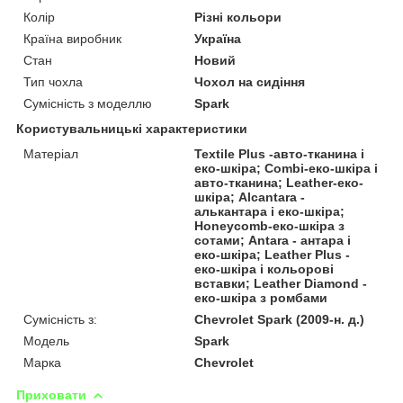
Колір
Різні кольори
Країна виробник
Україна
Стан
Новий
Тип чохла
Чохол на сидіння
Сумісність з моделлю
Spark
Користувальницькі характеристики
Матеріал
Textile Plus -авто-тканина і
еко-шкіра; Combi-еко-шкіра і
авто-тканина; Leather-еко-
шкіра; Alcantara -
алькантара і еко-шкіра;
Honeycomb-еко-шкіра з
сотами; Antara - антара і
еко-шкіра; Leather Plus -
еко-шкіра і кольорові
вставки; Leather Diamond -
еко-шкіра з ромбами
Сумісність з:
Chevrolet Spark (2009-н. д.)
Модель
Spark
Марка
Chevrolet
Приховати