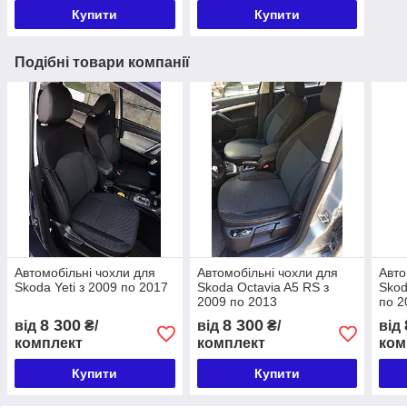
Купити
Купити
Подібні товари компанії
Автомобільні чохли для
Автомобільні чохли для
Авто
Skoda Yeti з 2009 по 2017
Skoda Octavia A5 RS з
Skod
2009 по 2013
по 2
8 300
8 300
від
₴/
від
₴/
від
комплект
комплект
ком
Купити
Купити