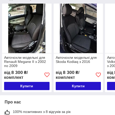
Авточохли модельні для
Авточохли модельні для
Авто
Renault Megane II з 2002
Skoda Kodiaq з 2016
Volk
по 2009
з 20
8 300
8 300
від
₴/
від
₴/
від
комплект
комплект
ком
Купити
Купити
Про нас
100% позитивних з 8 відгуків за рік