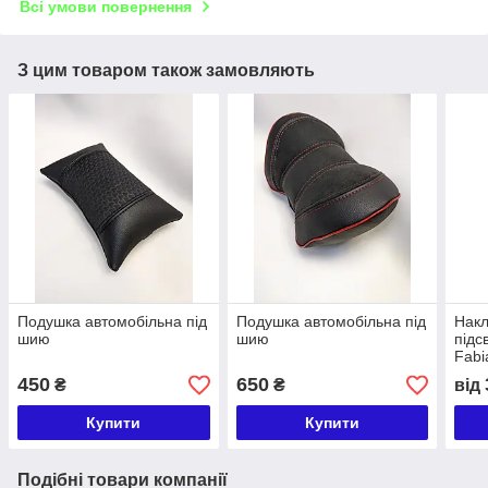
Всі умови повернення
З цим товаром також замовляють
Подушка автомобільна під
Подушка автомобільна під
Накл
шию
шию
підс
Fabi
450
650
₴
₴
від
Купити
Купити
Подібні товари компанії