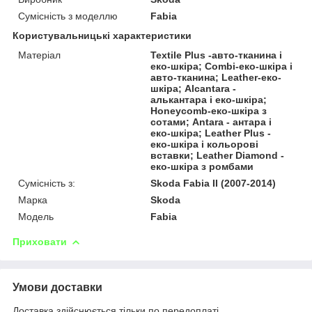
Сумісність з моделлю
Fabia
Користувальницькі характеристики
Матеріал
Textile Plus -авто-тканина і
еко-шкіра; Combi-еко-шкіра і
авто-тканина; Leather-еко-
шкіра; Alcantara -
алькантара і еко-шкіра;
Honeycomb-еко-шкіра з
сотами; Antara - антара і
еко-шкіра; Leather Plus -
еко-шкіра і кольорові
вставки; Leather Diamond -
еко-шкіра з ромбами
Сумісність з:
Skoda Fabia II (2007-2014)
Марка
Skoda
Модель
Fabia
Приховати
Умови доставки
Доставка здійснюється тільки по передоплаті.