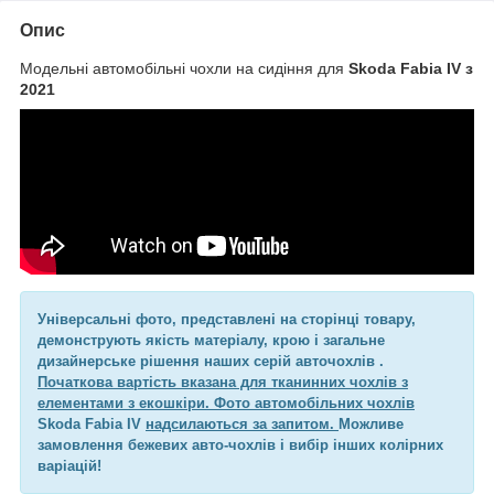
Опис
Модельні автомобільні чохли на сидіння для
Skoda Fabia IV з
2021
Універсальні фото, представлені на сторінці товару,
демонструють якість матеріалу, крою і загальне
дизайнерське рішення наших серій авточохлів .
Початкова вартість вказана для тканинних чохлів з
елементами з екошкіри. Фото автомобільних чохлів
Skoda Fabia IV
надсилаються за запитом.
Можливе
замовлення бежевих авто-чохлів і вибір інших колірних
варіацій!