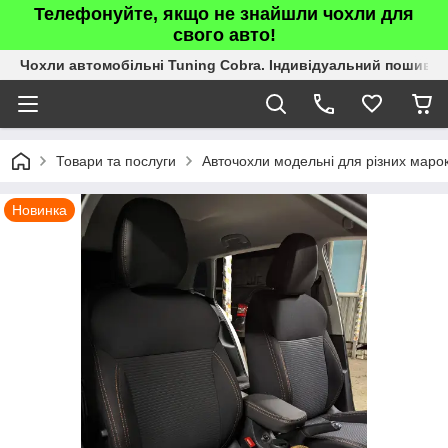
Телефонуйте, якщо не знайшли чохли для
свого авто!
Чохли автомобільні Tuning Cobra. Індивідуальний пошив.
Товари та послуги
Авточохли модельні для різних марок
Новинка