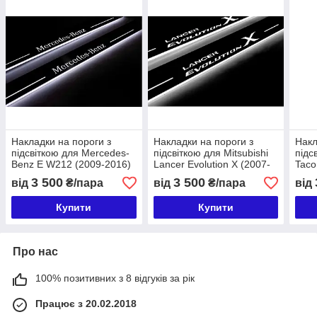
Накладки на пороги з
Накладки на пороги з
Накл
підсвіткою для Mercedes-
підсвіткою для Mitsubishi
підс
Benz E W212 (2009-2016)
Lancer Evolution X (2007-
Taco
2016)
3 500
3 500
від
₴/пара
від
₴/пара
від
Купити
Купити
Про нас
100% позитивних з 8 відгуків за рік
Працює з 20.02.2018