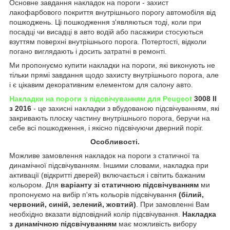
Основне завдання накладок на пороги - захист
лакофарбового покриття внутрішнього порогу автомобіля від
пошкоджень. Ці пошкодження з'являються тоді, коли при
посадці чи висадці в авто водій або пасажири стосуються
взуттям поверхні внутрішнього порога. Потертості, відколи
погано виглядають і досить затратні в ремонті.
Ми пропонуємо купити накладки на пороги, які виконують не
тільки прямі завдання щодо захисту внутрішнього порога, але
і є цікавим декоративним елементом для салону авто.
Накладки на пороги з підсвічуванням для Peugeot
3008 II
з 2016
- це захисні накладки з вбудованою підсвічуванням, які
закривають плоску частину внутрішнього порога, беручи на
себе всі пошкодження, і якісно підсвічуючи дверний поріг.
Особливості.
Можливе замовлення накладок на пороги з статичної та
динамічної підсвічуванням. Іншими словами, накладка при
активації (відкритті дверей) включається і світить бажаним
кольором. Для
варіанту зі статичною підсвічуванням
ми
пропонуємо на вибір п'ять кольорів підсвічування
(білий,
червоний, синій, зелений, жовтий)
. При замовленні Вам
необхідно вказати відповідний колір підсвічування.
Накладка
з динамічною підсвічуванням
має можливість вибору