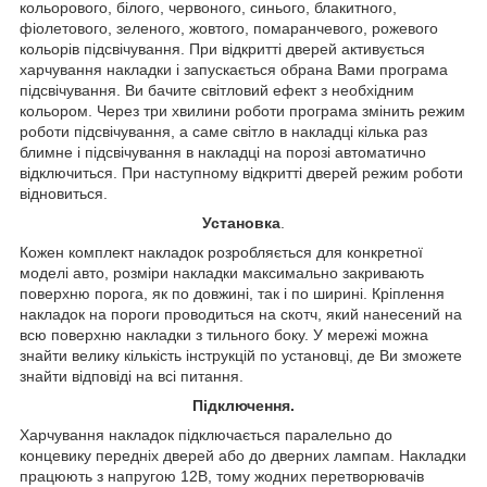
кольорового, білого, червоного, синього, блакитного,
фіолетового, зеленого, жовтого, помаранчевого, рожевого
кольорів підсвічування. При відкритті дверей активується
харчування накладки і запускається обрана Вами програма
підсвічування. Ви бачите світловий ефект з необхідним
кольором. Через три хвилини роботи програма змінить режим
роботи підсвічування, а саме світло в накладці кілька раз
блимне і підсвічування в накладці на порозі автоматично
відключиться. При наступному відкритті дверей режим роботи
відновиться.
Установка
.
Кожен комплект накладок розробляється для конкретної
моделі авто, розміри накладки максимально закривають
поверхню порога, як по довжині, так і по ширині. Кріплення
накладок на пороги проводиться на скотч, який нанесений на
всю поверхню накладки з тильного боку. У мережі можна
знайти велику кількість інструкцій по установці, де Ви зможете
знайти відповіді на всі питання.
Підключення.
Харчування накладок підключається паралельно до
концевику передніх дверей або до дверних лампам. Накладки
працюють з напругою 12В, тому жодних перетворювачів