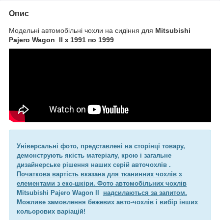
Опис
Модельні автомобільні чохли на сидіння для
Mitsubishi
Pajero Wagon II з 1991 по 1999
Універсальні фото, представлені на сторінці товару,
демонструють якість матеріалу, крою і загальне
дизайнерське рішення наших серій авточохлів .
Початкова вартість вказана для тканинних чохлів з
елементами з еко-шкіри. Фото автомобільних чохлів
Mitsubishi Pajero Wagon II
надсилаються за запитом.
Можливе замовлення бежевих авто-чохлів і вибір інших
кольорових варіацій!