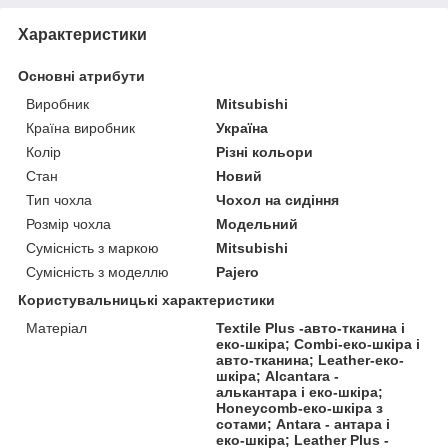
Характеристики
Основні атрибути
Виробник
Mitsubishi
Країна виробник
Україна
Колір
Різні кольори
Стан
Новий
Тип чохла
Чохол на сидіння
Розмір чохла
Модельний
Сумісність з маркою
Mitsubishi
Сумісність з моделлю
Pajero
Користувальницькі характеристики
Матеріал
Textile Plus -авто-тканина і
еко-шкіра; Combi-еко-шкіра і
авто-тканина; Leather-еко-
шкіра; Alcantara -
алькантара і еко-шкіра;
Honeycomb-еко-шкіра з
сотами; Antara - антара і
еко-шкіра; Leather Plus -