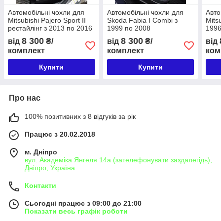
Автомобільні чохли для
Автомобільні чохли для
Авто
Mitsubishi Pajero Sport II
Skoda Fabia I Combi з
Mitsu
рестайлінг з 2013 по 2016
1999 по 2008
1996
8 300
8 300
від
₴/
від
₴/
від
комплект
комплект
ком
Купити
Купити
Про нас
100% позитивних з 8 відгуків за рік
Працює з 20.02.2018
м. Дніпро
вул. Академіка Янгеля 14а (зателефонувати заздалегідь),
Дніпро, Україна
Контакти
Сьогодні працює з 09:00 до 21:00
Показати весь графік роботи