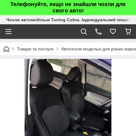
Телефонуйте, якщо не знайшли чохли для
свого авто!
Чохли автомобільні Tuning Cobra. Індивідуальний пошив.
Товари та послуги
Авточохли модельні для різних марок