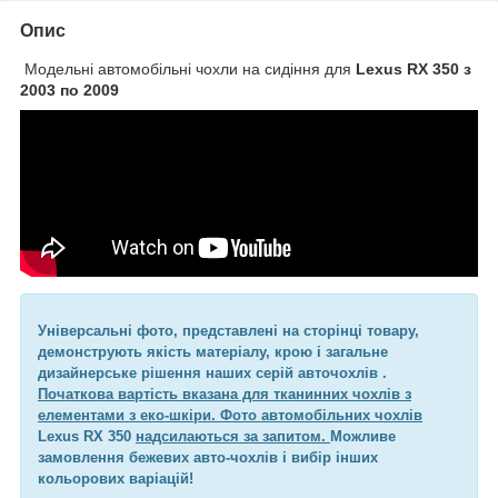
Опис
Модельні автомобільні чохли на сидіння для
Lexus RX 350 з
2003 по 2009
Універсальні фото, представлені на сторінці товару,
демонструють якість матеріалу, крою і загальне
дизайнерське рішення наших серій авточохлів .
Початкова вартість вказана для тканинних чохлів з
елементами з еко-шкіри. Фото автомобільних чохлів
Lexus RX 350
надсилаються за запитом.
Можливе
замовлення бежевих авто-чохлів і вибір інших
кольорових варіацій!