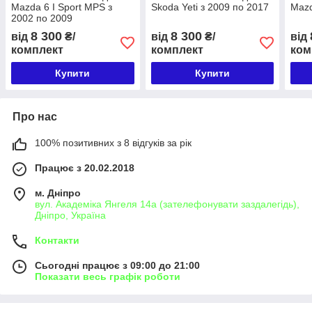
Mazda 6 I Sport MPS з
Skoda Yeti з 2009 по 2017
Mazd
2002 по 2009
8 300
8 300
від
₴/
від
₴/
від
комплект
комплект
ком
Купити
Купити
Про нас
100% позитивних з 8 відгуків за рік
Працює з 20.02.2018
м. Дніпро
вул. Академіка Янгеля 14а (зателефонувати заздалегідь),
Дніпро, Україна
Контакти
Сьогодні працює з 09:00 до 21:00
Показати весь графік роботи