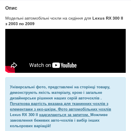
Опис
Модельні автомобільні чохли на сидіння для
Lexus RX 300 II
з 2003 по 2009
Універсальні фото, представлені на сторінці товару,
демонструють якість матеріалу, крою і загальне
дизайнерське рішення наших серій авточохлів .
Початкова вартість вказана для тканинних чохлів з
елементами з еко-шкіри. Фото автомобільних чохлів
Lexus RX 300 II
надсилаються за запитом.
Можливе
замовлення бежевих авто-чохлів і вибір інших
кольорових варіацій!