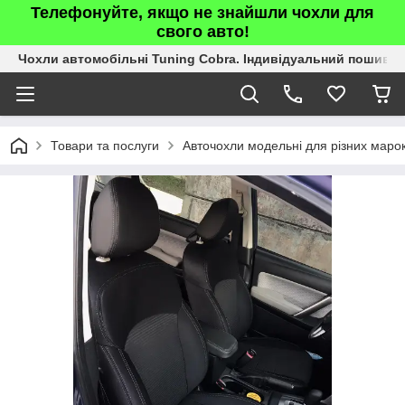
Телефонуйте, якщо не знайшли чохли для
свого авто!
Чохли автомобільні Tuning Cobra. Індивідуальний пошив.
Товари та послуги
Авточохли модельні для різних марок