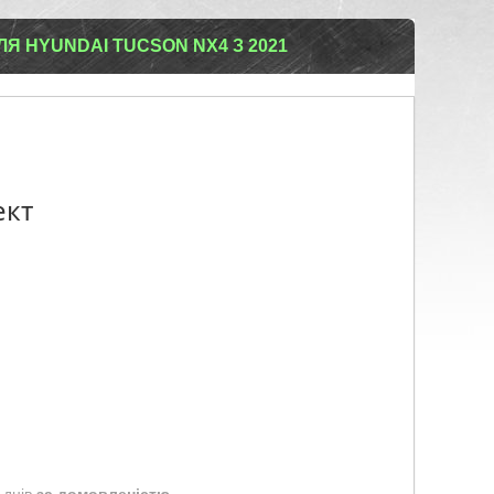
Я HYUNDAI TUCSON NX4 З 2021
ект