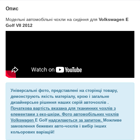
Опис
Модельні автомобільні чохли на сидіння для
Volkswagen E
Golf VII 2012
Універсальні фото, представлені на сторінці товару,
демонструють якість матеріалу, крою і загальне
дизайнерське рішення наших серій авточохлів .
Початкова вартість вказана для тканинних чохлів з
елементами з еко-шкіри. Фото автомобільних чохлів
Volkswagen
E Golf
надсилаються за запитом.
Можливе
замовлення бежевих авто-чохлів і вибір інших
кольорових варіацій!