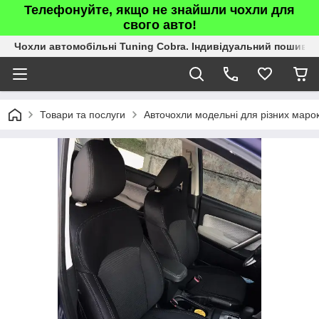
Телефонуйте, якщо не знайшли чохли для
свого авто!
Чохли автомобільні Tuning Cobra. Індивідуальний пошив.
Товари та послуги
Авточохли модельні для різних марок