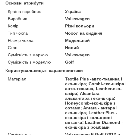
Основні атрибути
Країна виробник
Україна
Виробник
Volkswagen
Колір
Різні кольори
Тип чохла
Чохол на сидіння
Розмір чохла
Модельний
Стан
Новий
Сумісність з маркою
Volkswagen
Сумісність з моделлю
Golf
Користувальницькі характеристики
Матеріал
Textile Plus -авто-тканина і
еко-шкіра; Combi-еко-шкіра і
авто-тканина; Leather-еко-
шкіра; Alcantara -
алькантара і еко-шкіра;
Honeycomb-еко-шкіра з
сотами; Antara - антара і
еко-шкіра; Leather Plus -
еко-шкіра і кольорові
вставки; Leather Diamond -
еко-шкіра з ромбами
Сумісність з:
Volkswagen E Golf (2012-н.