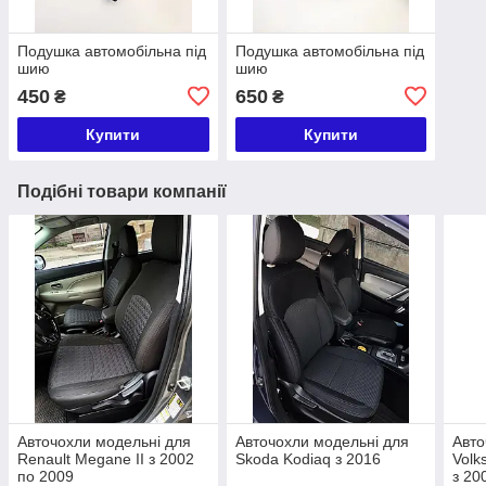
Подушка автомобільна під
Подушка автомобільна під
шию
шию
450
650
₴
₴
Купити
Купити
Подібні товари компанії
Авточохли модельні для
Авточохли модельні для
Авто
Renault Megane II з 2002
Skoda Kodiaq з 2016
Volk
по 2009
з 20