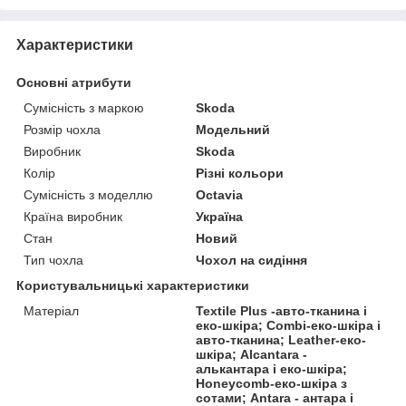
Характеристики
Основні атрибути
Сумісність з маркою
Skoda
Розмір чохла
Модельний
Виробник
Skoda
Колір
Різні кольори
Сумісність з моделлю
Octavia
Країна виробник
Україна
Стан
Новий
Тип чохла
Чохол на сидіння
Користувальницькі характеристики
Матеріал
Textile Plus -авто-тканина і
еко-шкіра; Combi-еко-шкіра і
авто-тканина; Leather-еко-
шкіра; Alcantara -
алькантара і еко-шкіра;
Honeycomb-еко-шкіра з
сотами; Antara - антара і