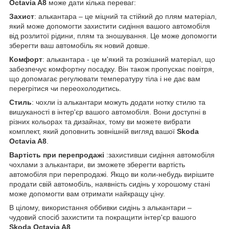
Octavia A8
може дати кілька переваг:
Захист
: алькантара – це міцний та стійкий до плям матеріал,
який може допомогти захистити сидіння вашого автомобіля
від розлитої рідини, плям та зношування. Це може допомогти
зберегти ваш автомобіль як новий довше.
Комфорт
: алькантара - це м'який та розкішний матеріал, що
забезпечує комфортну посадку. Він також пропускає повітря,
що допомагає регулювати температуру тіла і не дає вам
перегрітися чи переохолодитись.
Стиль
: чохли із алькантари можуть додати нотку стилю та
вишуканості в інтер'єр вашого автомобіля. Вони доступні в
різних кольорах та дизайнах, тому ви можете вибрати
комплект, який доповнить зовнішній вигляд вашої
Skoda
Octavia A8
.
Вартість при перепродажі
:захистивши сидіння автомобіля
чохлами з алькантари, ви зможете зберегти вартість
автомобіля при перепродажі. Якщо ви коли-небудь вирішите
продати свій автомобіль, наявність сидінь у хорошому стані
може допомогти вам отримати найкращу ціну.
В цілому, використання оббивки сидінь з алькантари –
чудовий спосіб захистити та покращити інтер'єр вашого
Skoda Octavia A8
.