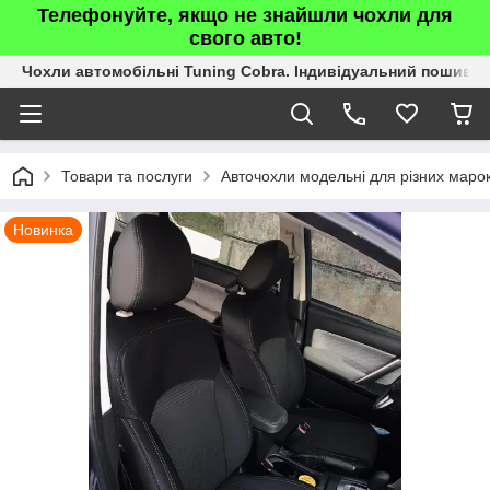
Телефонуйте, якщо не знайшли чохли для
свого авто!
Чохли автомобільні Tuning Cobra. Індивідуальний пошив.
Товари та послуги
Авточохли модельні для різних марок
Новинка