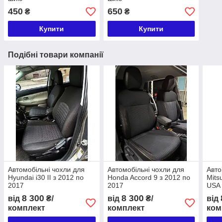
450
650
₴
₴
Купити
Купити
Подібні товари компанії
Автомобільні чохли для
Автомобільні чохли для
Авто
Hyundai i30 II з 2012 по
Honda Accord 9 з 2012 по
Mitsu
2017
2017
USA 
202
8 300
8 300
від
₴/
від
₴/
від
комплект
комплект
ком