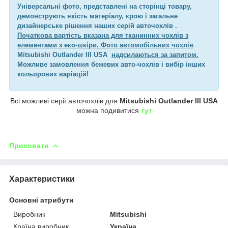
Універсальні фото, представлені на сторінці товару,
демонструють якість матеріалу, крою і загальне
дизайнерське рішення наших серій авточохлів .
Початкова вартість вказана для тканинних чохлів з
елементами з еко-шкіри. Фото автомобільних чохлів
Mitsubishi Outlander III USA
надсилаються за запитом.
Можливе замовлення бежевих авто-чохлів і вибір інших
кольорових варіацій!
Всі можливі серії авточохлів для
Mitsubishi Outlander III USA
можна подивитися
тут
Приховати
Характеристики
Основні атрибути
Виробник
Mitsubishi
Країна виробник
Україна