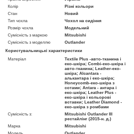
Колір
Різні кольори
Стан
Новий
Тип чохла
Чохол на сидіння
Розмір чохла
Модельний
Сумісність з маркою
Mitsubishi
Сумісність з моделлю
Outlander
Користувальницькі характеристики
Матеріал
Textile Plus -авто-тканина і
еко-шкіра; Combi-еко-шкіра і
авто-тканина; Leather-еко-
шкіра; Alcantara -
алькантара і еко-шкіра;
Honeycomb-еко-шкіра з
сотами; Antara - антара і
еко-шкіра; Leather Plus -
еко-шкіра і кольорові
вставки; Leather Diamond -
еко-шкіра з ромбами
Сумісність з:
Mitsubishi Outlander III
рестайлінг (2015-н. д.)
Марка
Mitsubishi
Модель
Outlander