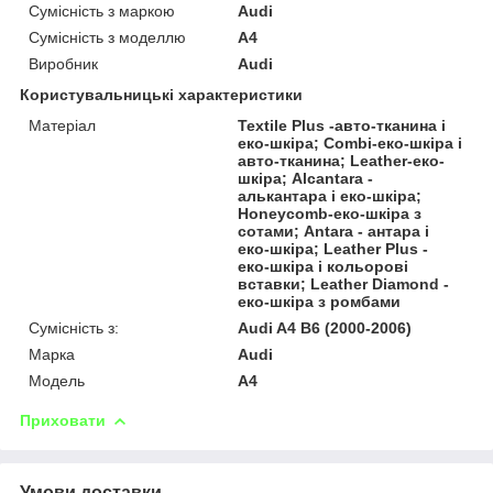
Сумісність з маркою
Audi
Сумісність з моделлю
A4
Виробник
Audi
Користувальницькі характеристики
Матеріал
Textile Plus -авто-тканина і
еко-шкіра; Combi-еко-шкіра і
авто-тканина; Leather-еко-
шкіра; Alcantara -
алькантара і еко-шкіра;
Honeycomb-еко-шкіра з
сотами; Antara - антара і
еко-шкіра; Leather Plus -
еко-шкіра і кольорові
вставки; Leather Diamond -
еко-шкіра з ромбами
Сумісність з:
Audi A4 B6 (2000-2006)
Марка
Audi
Модель
A4
Приховати
Умови доставки