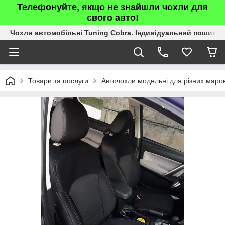
Телефонуйте, якщо не знайшли чохли для
свого авто!
Чохли автомобільні Tuning Cobra. Індивідуальний пошив.
Товари та послуги
Авточохли модельні для різних марок