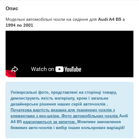
Опис
Модельні автомобільні чохли на сидіння для
Audi A4 B5 з
1994 по 2001
Універсальні фото, представлені на сторінці товару,
демонструють якість матеріалу, крою і загальне
дизайнерське рішення наших серій авточохлів .
Початкова вартість вказана для тканинних чохлів з
елементами з еко-шкіри. Фото автомобільних чохлів
Audi
A4 B5
надсилаються за запитом.
Можливе замовлення
бежевих авто-чохлів і вибір інших кольорових варіацій!