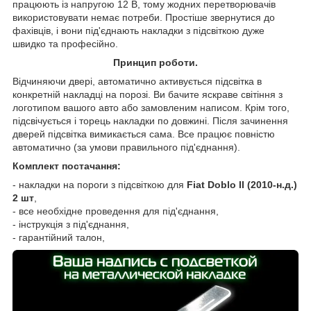
працюють із напругою 12 В, тому жодних перетворювачів
використовувати немає потреби. Простіше звернутися до
фахівців, і вони під'єднають накладки з підсвіткою дуже
швидко та професійно.
Принцип роботи.
Відчиняючи двері, автоматично активується підсвітка в
конкретній накладці на порозі. Ви бачите яскраве світіння з
логотипом вашого авто або замовленим написом. Крім того,
підсвічується і торець накладки по довжині. Після зачинення
дверей підсвітка вимикається сама. Все працює повністю
автоматично (за умови правильного під'єднання).
Комплект постачання:
- накладки на пороги з підсвіткою для
Fiat Doblo II (2010-н.д.)
2 шт
,
- все необхідне проведення для під'єднання,
- інструкція з під'єднання,
- гарантійний талон,