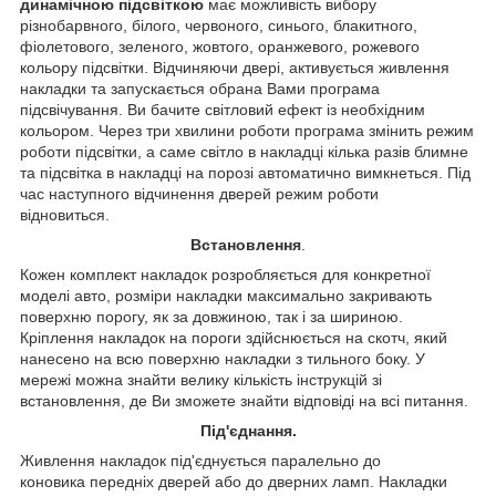
динамічною підсвіткою
має можливість вибору
різнобарвного, білого, червоного, синього, блакитного,
фіолетового, зеленого, жовтого, оранжевого, рожевого
кольору підсвітки. Відчиняючи двері, активується живлення
накладки та запускається обрана Вами програма
підсвічування. Ви бачите світловий ефект із необхідним
кольором. Через три хвилини роботи програма змінить режим
роботи підсвітки, а саме світло в накладці кілька разів блимне
та підсвітка в накладці на порозі автоматично вимкнеться. Під
час наступного відчинення дверей режим роботи
відновиться.
Встановлення
.
Кожен комплект накладок розробляється для конкретної
моделі авто, розміри накладки максимально закривають
поверхню порогу, як за довжиною, так і за шириною.
Кріплення накладок на пороги здійснюється на скотч, який
нанесено на всю поверхню накладки з тильного боку. У
мережі можна знайти велику кількість інструкцій зі
встановлення, де Ви зможете знайти відповіді на всі питання.
Під'єднання.
Живлення накладок під'єднується паралельно до
коновика передніх дверей або до дверних ламп. Накладки