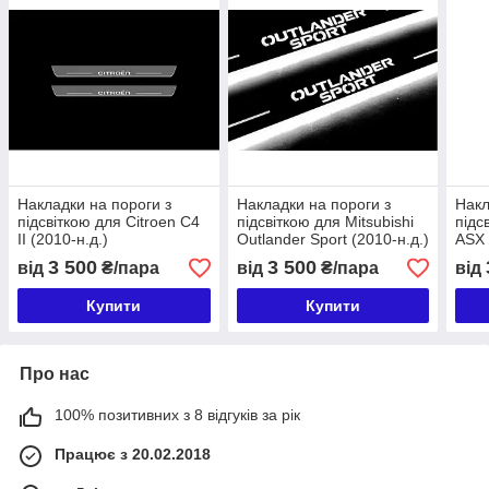
Накладки на пороги з
Накладки на пороги з
Накл
підсвіткою для Citroen C4
підсвіткою для Mitsubishi
підс
II (2010-н.д.)
Outlander Sport (2010-н.д.)
ASX 
3 500
3 500
від
₴/пара
від
₴/пара
від
Купити
Купити
Про нас
100% позитивних з 8 відгуків за рік
Працює з 20.02.2018