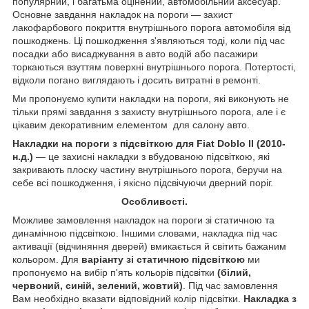
популярний, і багатьма оцінений, автомобільний аксесуар.
Основне завдання накладок на пороги — захист
лакофарбового покриття внутрішнього порога автомобіля від
пошкоджень. Ці пошкодження з'являються тоді, коли під час
посадки або висаджування в авто водій або пасажири
торкаються взуттям поверхні внутрішнього порога. Потертості,
відколи погано виглядають і досить витратні в ремонті.
Ми пропонуємо купити накладки на пороги, які виконують не
тільки прямі завдання з захисту внутрішнього порога, але і є
цікавим декоративним елементом для салону авто.
Накладки на пороги з підсвіткою для Fiat Doblo II (2010-
н.д.)
— це захисні накладки з вбудованою підсвіткою, які
закривають плоску частину внутрішнього порога, беручи на
себе всі пошкодження, і якісно підсвічуючи дверний поріг.
Особливості.
Можливе замовлення накладок на пороги зі статичною та
динамічною підсвіткою. Іншими словами, накладка під час
активації (відчиняння дверей) вмикається й світить бажаним
кольором. Для
варіанту зі статичною підсвіткою
ми
пропонуємо на вибір п'ять кольорів підсвітки
(білий,
червоний, синій, зелений, жовтий)
. Під час замовлення
Вам необхідно вказати відповідний колір підсвітки.
Накладка з