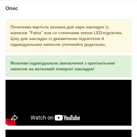
Опис
Початкова вартість вказана для пари накладок із
написом "
Fabia
" или со статичним типом LED-підсвітки.
Ціну для накладок із динамічною підсвіткою й
індивідуальним написом уточнюйте додатково.
Можливе індивідуальне замовлення з оригінальним
написом на металевій поверхні накладки!