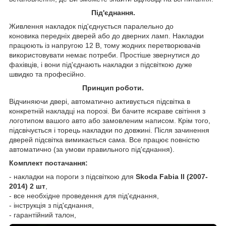
Під'єднання.
Живлення накладок під'єднується паралельно до
коновика передніх дверей або до дверних ламп. Накладки
працюють із напругою 12 В, тому жодних перетворювачів
використовувати немає потреби. Простіше звернутися до
фахівців, і вони під'єднають накладки з підсвіткою дуже
швидко та професійно.
Принцип роботи.
Відчиняючи двері, автоматично активується підсвітка в
конкретній накладці на порозі. Ви бачите яскраве світіння з
логотипом вашого авто або замовленим написом. Крім того,
підсвічується і торець накладки по довжині. Після зачинення
дверей підсвітка вимикається сама. Все працює повністю
автоматично (за умови правильного під'єднання).
Комплект постачання:
- накладки на пороги з підсвіткою для
Skoda Fabia II (2007-
2014) 2 шт
,
- все необхідне проведення для під'єднання,
- інструкція з під'єднання,
- гарантійний талон,