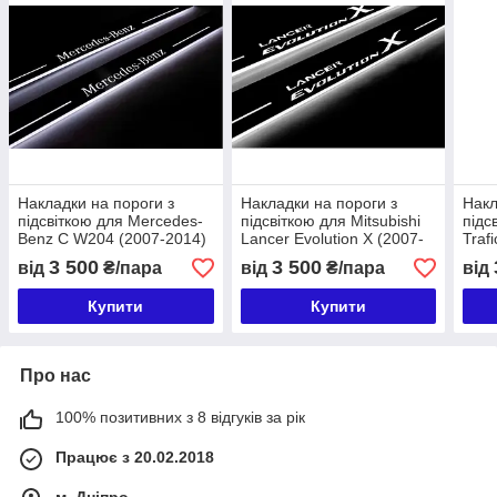
Накладки на пороги з
Накладки на пороги з
Накл
підсвіткою для Mercedes-
підсвіткою для Mitsubishi
підс
Benz C W204 (2007-2014)
Lancer Evolution X (2007-
Traf
2016)
3 500
3 500
від
₴/пара
від
₴/пара
від
Купити
Купити
Про нас
100% позитивних з 8 відгуків за рік
Працює з 20.02.2018