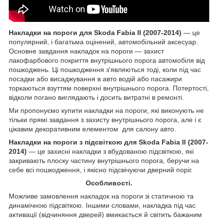
Накладки на пороги
для Skoda Fabia II (2007-2014)
— це
популярний, і багатьма оцінений, автомобільний аксесуар.
Основне завдання накладок на пороги — захист
лакофарбового покриття внутрішнього порога автомобіля від
пошкоджень. Ці пошкодження з'являються тоді, коли під час
посадки або висаджування в авто водій або пасажири
торкаються взуттям поверхні внутрішнього порога. Потертості,
відколи погано виглядають і досить витратні в ремонті.
Ми пропонуємо купити накладки на пороги, які виконують не
тільки прямі завдання з захисту внутрішнього порога, але і є
цікавим декоративним елементом для салону авто.
Накладки на пороги з підсвіткою для Skoda Fabia II (2007-
2014)
— це захисні накладки з вбудованою підсвіткою, які
закривають плоску частину внутрішнього порога, беручи на
себе всі пошкодження, і якісно підсвічуючи дверний поріг.
Особливості.
Можливе замовлення накладок на пороги зі статичною та
динамічною підсвіткою. Іншими словами, накладка під час
активації (відчиняння дверей) вмикається й світить бажаним