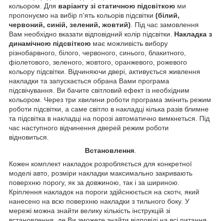
кольором. Для
варіанту зі статичною підсвіткою
ми
пропонуємо на вибір п'ять кольорів підсвітки
(білий,
червоний, синій, зелений, жовтий)
. Під час замовлення
Вам необхідно вказати відповідний колір підсвітки.
Накладка з
динамічною підсвіткою
має можливість вибору
різнобарвного, білого, червоного, синього, блакитного,
фіолетового, зеленого, жовтого, оранжевого, рожевого
кольору підсвітки. Відчиняючи двері, активується живлення
накладки та запускається обрана Вами програма
підсвічування. Ви бачите світловий ефект із необхідним
кольором. Через три хвилини роботи програма змінить режим
роботи підсвітки, а саме світло в накладці кілька разів блимне
та підсвітка в накладці на порозі автоматично вимкнеться. Під
час наступного відчинення дверей режим роботи
відновиться.
Встановлення
.
Кожен комплект накладок розробляється для конкретної
моделі авто, розміри накладки максимально закривають
поверхню порогу, як за довжиною, так і за шириною.
Кріплення накладок на пороги здійснюється на скотч, який
нанесено на всю поверхню накладки з тильного боку. У
мережі можна знайти велику кількість інструкцій зі
встановлення, де Ви зможете знайти відповіді на всі питання.