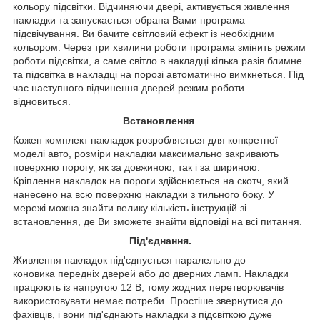
кольору підсвітки. Відчиняючи двері, активується живлення
накладки та запускається обрана Вами програма
підсвічування. Ви бачите світловий ефект із необхідним
кольором. Через три хвилини роботи програма змінить режим
роботи підсвітки, а саме світло в накладці кілька разів блимне
та підсвітка в накладці на порозі автоматично вимкнеться. Під
час наступного відчинення дверей режим роботи
відновиться.
Встановлення
.
Кожен комплект накладок розробляється для конкретної
моделі авто, розміри накладки максимально закривають
поверхню порогу, як за довжиною, так і за шириною.
Кріплення накладок на пороги здійснюється на скотч, який
нанесено на всю поверхню накладки з тильного боку. У
мережі можна знайти велику кількість інструкцій зі
встановлення, де Ви зможете знайти відповіді на всі питання.
Під'єднання.
Живлення накладок під'єднується паралельно до
коновика передніх дверей або до дверних ламп. Накладки
працюють із напругою 12 В, тому жодних перетворювачів
використовувати немає потреби. Простіше звернутися до
фахівців, і вони під'єднають накладки з підсвіткою дуже