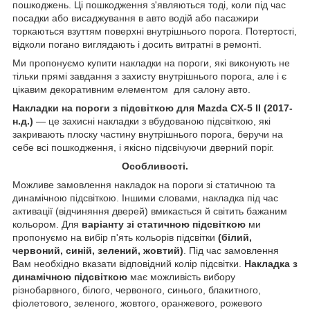
пошкоджень. Ці пошкодження з'являються тоді, коли під час
посадки або висаджування в авто водій або пасажири
торкаються взуттям поверхні внутрішнього порога. Потертості,
відколи погано виглядають і досить витратні в ремонті.
Ми пропонуємо купити накладки на пороги, які виконують не
тільки прямі завдання з захисту внутрішнього порога, але і є
цікавим декоративним елементом для салону авто.
Накладки на пороги з підсвіткою для Mazda CX-5 II (2017-
н.д.)
— це захисні накладки з вбудованою підсвіткою, які
закривають плоску частину внутрішнього порога, беручи на
себе всі пошкодження, і якісно підсвічуючи дверний поріг.
Особливості.
Можливе замовлення накладок на пороги зі статичною та
динамічною підсвіткою. Іншими словами, накладка під час
активації (відчиняння дверей) вмикається й світить бажаним
кольором. Для
варіанту зі статичною підсвіткою
ми
пропонуємо на вибір п'ять кольорів підсвітки
(білий,
червоний, синій, зелений, жовтий)
. Під час замовлення
Вам необхідно вказати відповідний колір підсвітки.
Накладка з
динамічною підсвіткою
має можливість вибору
різнобарвного, білого, червоного, синього, блакитного,
фіолетового, зеленого, жовтого, оранжевого, рожевого