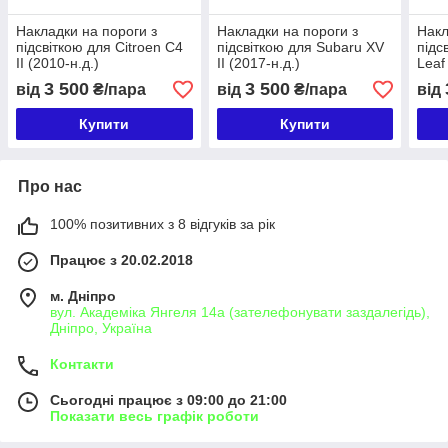
Накладки на пороги з
Накладки на пороги з
Накл
підсвіткою для Citroen C4
підсвіткою для Subaru XV
підс
II (2010-н.д.)
II (2017-н.д.)
Leaf 
3 500
3 500
від
₴/пара
від
₴/пара
від
Купити
Купити
Про нас
100% позитивних з 8 відгуків за рік
Працює з 20.02.2018
м. Дніпро
вул. Академіка Янгеля 14а (зателефонувати заздалегідь),
Дніпро, Україна
Контакти
Сьогодні працює з 09:00 до 21:00
Показати весь графік роботи