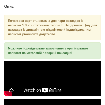
Опис
Початкова вартість вказана для пари накладок із
написом "CX-5
зі статичним типом LED-підсвітки. Ціну для
накладок із динамічною підсвіткою й індивідуальним
написом уточнюйте додатково.
Можливе індивідуальне замовлення з оригінальним
написом на металевій поверхні накладки!