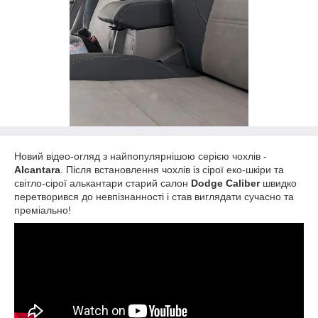
Новий відео-огляд з найпопулярнішою серією чохлів -
Alcantara
. Після встановлення чохлів із сірої еко-шкіри та
світло-сірої алькантари старий салон
Dodge Caliber
швидко
перетворився до невпізнанності і став виглядати сучасно та
преміально!