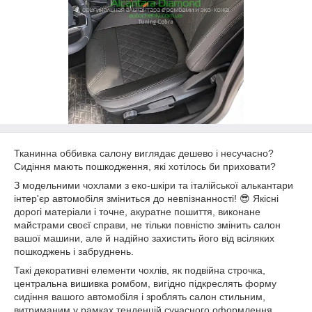
Тканинна оббивка салону виглядає дешево і несучасно?
Сидіння мають пошкодження, які хотілось би приховати?
З модельними чохлами з еко-шкіри та італійської алькантари
інтер'єр автомобіля зміниться до невпізнанності! 😎 Якісні
дорогі матеріали і точне, акуратне пошиття, виконане
майстрами своєї справи, не тільки повністю змінить салон
вашої машини, але й надійно захистить його від всіляких
пошкоджень і забруднень.
Такі декоративні елементи чохлів, як подвійна строчка,
центральна вишивка ромбом, вигідно підкреслять форму
сидіння вашого автомобіля і зроблять салон стильним,
витриманим у рамках тенденцій сучасного оформлення