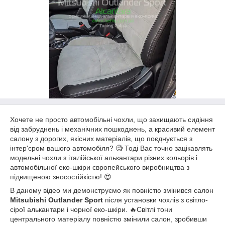
Хочете не просто автомобільні чохли, що захищають сидіння
від забруднень і механічних пошкоджень, а красивий елемент
салону з дорогих, якісних матеріалів, що поєднується з
інтер'єром вашого автомобіля? 🧐 Тоді Вас точно зацікавлять
модельні чохли з італійської алькантари різних кольорів і
автомобільної еко-шкіри європейського виробництва з
підвищеною зносостійкістю! 😍
В даному відео ми демонструємо як повністю змінився салон
Mitsubishi Outlander Sport
після установки чохлів з світло-
сірої алькантари і чорної еко-шкіри. 🔥Свiтлi тони
центрального матеріалу повністю змінили салон, зробивши