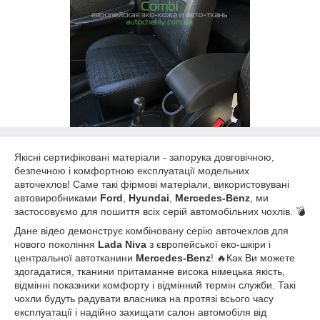
Якісні сертифіковані матеріали - запорука довговічною,
безпечною і комфортною експлуатації модельних
авточехлов! Саме такі фірмові матеріали, використовувані
автовиробниками
Ford
,
Hyundai
,
Mercedes-Benz
, ми
застосовуємо для пошиття всіх серій автомобільних чохлів. 💣
Дане відео демонструє комбіновану серію авточехлов для
нового покоління
Lada Niva
з європейської еко-шкіри і
центральної автотканини
Mercedes-Benz
! 🔥Как Ви можете
здогадатися, тканини притаманне висока німецька якість,
відмінні показники комфорту і відмінний термін служби. Такі
чохли будуть радувати власника на протязі всього часу
експлуатації і надійно захищати салон автомобіля від